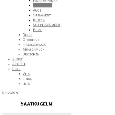
Flora & Fauna
Saatkugeln
Auge
Ornament
Blüten
Meeresschmuck
Pilze
Ringe
Ohrringe
Halsschmuck
Armschmuck
Broschen
Kunst
Aktuell
Über
Vita
Links
Info
0
-
0,00
€
Saatkugeln