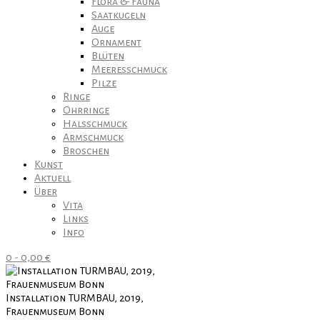
Flora & Fauna
Saatkugeln
Auge
Ornament
Blüten
Meeresschmuck
Pilze
Ringe
Ohrringe
Halsschmuck
Armschmuck
Broschen
Kunst
Aktuell
Über
Vita
Links
Info
0
-
0,00
€
Installation TURMBAU, 2019,
Frauenmuseum Bonn