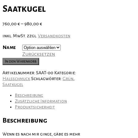
Saatkugel
760,00
€
–
980,00
€
inkl. MwSt.
zzgl.
Versandkosten
Name
Zurücksetzen
Saatkugel
In den Warenkorb
Menge
Artikelnummer:
SAAT-00
Kategorie:
Halsschmuck
Schlagwörter:
Grün
,
Saatkugel
Beschreibung
Zusätzliche Information
Produktsicherheit
Beschreibung
Wenn es nach mir ginge, gäbe es mehr