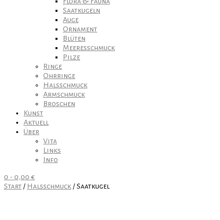
Flora & Fauna
Saatkugeln
Auge
Ornament
Blüten
Meeresschmuck
Pilze
Ringe
Ohrringe
Halsschmuck
Armschmuck
Broschen
Kunst
Aktuell
Über
Vita
Links
Info
0
-
0,00
€
Start
/
Halsschmuck
/ Saatkugel