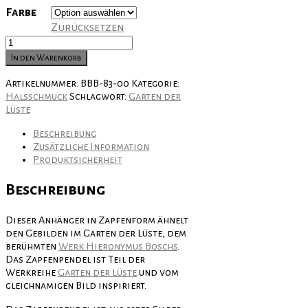
Farbe
Zurücksetzen
Zapfenpendel
Menge
In den Warenkorb
Artikelnummer:
BBB-83-00
Kategorie:
Halsschmuck
Schlagwort:
Garten der
Lüste
Beschreibung
Zusätzliche Information
Produktsicherheit
Beschreibung
Dieser Anhänger in Zapfenform ähnelt
den Gebilden im Garten der Lüste, dem
berühmten
Werk Hieronymus Boschs
.
Das Zapfenpendel ist Teil der
Werkreihe
Garten der Lüste
und vom
gleichnamigen Bild inspiriert.