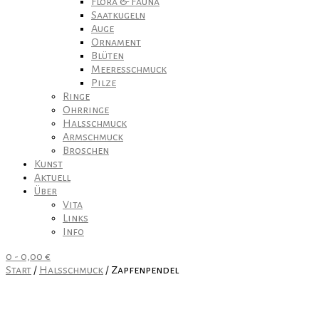
Flora & Fauna
Saatkugeln
Auge
Ornament
Blüten
Meeresschmuck
Pilze
Ringe
Ohrringe
Halsschmuck
Armschmuck
Broschen
Kunst
Aktuell
Über
Vita
Links
Info
0
-
0,00
€
Start
/
Halsschmuck
/ Zapfenpendel