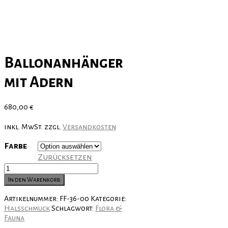
Ballonanhänger
mit Adern
680,00
€
inkl. MwSt.
zzgl.
Versandkosten
Farbe
Zurücksetzen
Ballonanhänger
mit
In den Warenkorb
Adern
Menge
Artikelnummer:
FF-36-00
Kategorie:
Halsschmuck
Schlagwort:
Flora &
Fauna