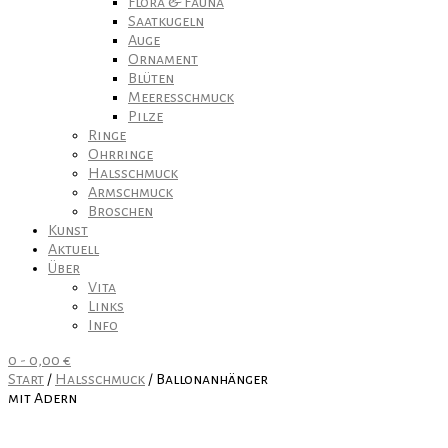
Flora & Fauna
Saatkugeln
Auge
Ornament
Blüten
Meeresschmuck
Pilze
Ringe
Ohrringe
Halsschmuck
Armschmuck
Broschen
Kunst
Aktuell
Über
Vita
Links
Info
0
-
0,00
€
Start
/
Halsschmuck
/ Ballonanhänger
mit Adern