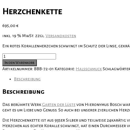
Herzchenkette
695,00
€
inkl. 19 % MwSt.
zzgl.
Versandkosten
Ein rotes Korallenherzchen schwingt im Schutz der Linse, gekr
Herzchenkette
Menge
In den Warenkorb
Artikelnummer:
BBB-72-01
Kategorie:
Halsschmuck
Schlagwörte
Beschreibung
Beschreibung
Das berühmte Werk
Garten der Lüste
von Hieronymus Bosch war, 
geht es um Liebe und Genuss. So auch bei unserer zierlichen Herz
Die Herzchenkette ist aus 935er Silber und teilweise 24karätig v
Herzchen aus echter Koralle schwingt, hat einen Durchmesser v