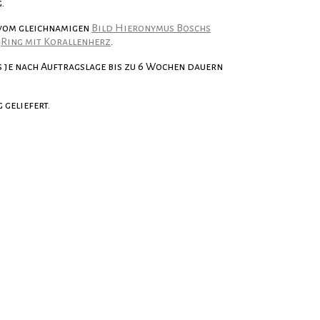
.
vom gleichnamigen
Bild Hieronymus Boschs
m
Ring mit Korallenherz
.
s je nach Auftragslage bis zu 6 Wochen dauern
 geliefert.