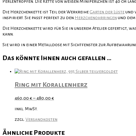
Perlentropfen. Die Kette von weißen Miniperlchen ist 40 cm lang
Die Herzchenkette ist Teil der Werkreihe
Garten der Lüste
und 
inspiriert. Sie passt perfekt zu den
Herzchenohrringen
und de
Die Herzchenkette wird für Sie in unserem Atelier gefertigt, wa
kann.
Sie wird in einer Metalldose mit Sichtfenster zur Aufbewahrung
Das könnte Ihnen auch gefallen …
Ring mit Korallenherz
460,00
€
–
480,00
€
inkl. MwSt.
zzgl.
Versandkosten
Ähnliche Produkte