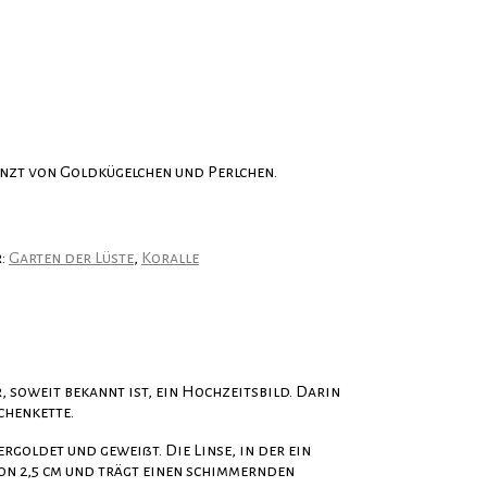
änzt von Goldkügelchen und Perlchen.
r:
Garten der Lüste
,
Koralle
soweit bekannt ist, ein Hochzeitsbild. Darin
chenkette.
ergoldet und geweißt. Die Linse, in der ein
on 2,5 cm und trägt einen schimmernden