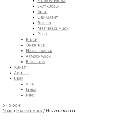
Flora & Fauna
Saatkugeln
Auge
Ornament
Blüten
Meeresschmuck
Pilze
Ringe
Ohrringe
Halsschmuck
Armschmuck
Broschen
Kunst
Aktuell
Über
Vita
Links
Info
0
-
0,00
€
Start
/
Halsschmuck
/ Herzchenkette