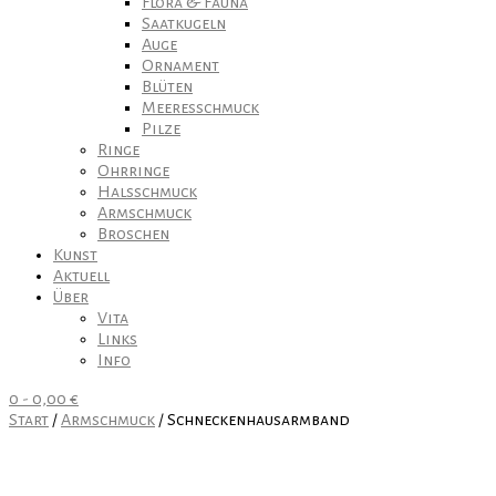
Flora & Fauna
Saatkugeln
Auge
Ornament
Blüten
Meeresschmuck
Pilze
Ringe
Ohrringe
Halsschmuck
Armschmuck
Broschen
Kunst
Aktuell
Über
Vita
Links
Info
0
-
0,00
€
Start
/
Armschmuck
/ Schneckenhausarmband