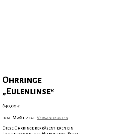
Ohrringe
„Eulenlinse“
840,00
€
inkl. MwSt.
zzgl.
Versandkosten
Diese Ohrringe repräsentieren ein
Lieblingsmotiv des Hieronymus Bosch,