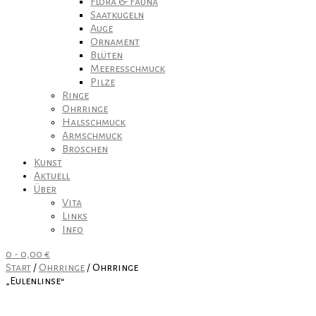
Flora & Fauna
Saatkugeln
Auge
Ornament
Blüten
Meeresschmuck
Pilze
Ringe
Ohrringe
Halsschmuck
Armschmuck
Broschen
Kunst
Aktuell
Über
Vita
Links
Info
0
-
0,00
€
Start
/
Ohrringe
/ Ohrringe
„Eulenlinse“