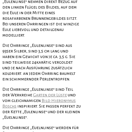
„Eulenlinse“ nehmen direkt Bezug auf
den linken Flügel des Bildes, auf dem
die Eule in der Mitte eines
rosafarbenen Brunnengebildes sitzt.
Bei unseren Ohrringen ist die winzige
Eule liebevoll und detailgenau
modelliert.
Die Ohrringe „Eulenlinse“ sind aus
935er Silber, sind 3,5 cm lang und
haben ein Gewicht von je ca. 3,5 g. Sie
sind teilweise 24karätig vergoldet
und je nach Ausführung zusätzlich
koloriert. an jedem Ohrring baumelt
ein schimmernder Perlentropfen.
Die Ohrringe „Eulenlinse“ sind Teil
der Werkreihe
Garten der Lüste
und
vom gleichnamigen
Bild Hieronymus
Boschs
inspiriert. Sie passen perfekt zu
der Kette „Eulenlinse“ und der kleinen
„Euelnlinse“.
Die Ohrringe „Euelnlinse“ werden für