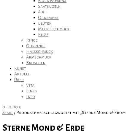
Flora & Fauna
Saatkugeln
Auge
Ornament
Blüten
Meeresschmuck
Pilze
Ringe
Ohrringe
Halsschmuck
Armschmuck
Broschen
Kunst
Aktuell
Über
Vita
Links
Info
0
-
0,00
€
Start
/ Produkte verschlagwortet mit „Sterne Mond & Erde“
Sterne Mond & Erde