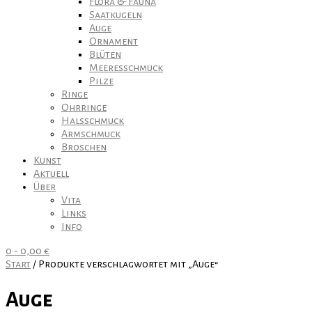
Flora & Fauna
Saatkugeln
Auge
Ornament
Blüten
Meeresschmuck
Pilze
Ringe
Ohrringe
Halsschmuck
Armschmuck
Broschen
Kunst
Aktuell
Über
Vita
Links
Info
0
-
0,00
€
Start
/ Produkte verschlagwortet mit „Auge“
Auge